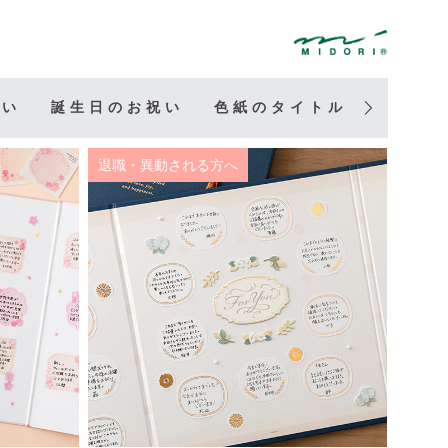
祝い
誕生日のお祝い
色紙のタイトル
寄せ書
退職・異動される方へ