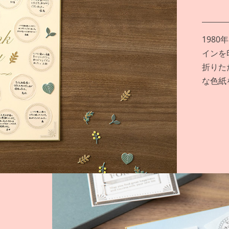
198
インを
折りた
な色紙