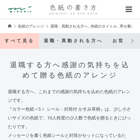
色紙のアレンジ
退職・異動される方へ
,
色紙のタイトル
,
寄せ書きシ
すべて見る
退職・異動される方へ
お世話に
退職する方へ感謝の気持ちを込
めて贈る色紙のアレンジ
退職する方へ、これまでの感謝の気持ちを込めた色紙のアレン
ジです。
『カラー色紙＜S＞ シール・封筒付 かすみ草柄』は、少し小さ
いサイズの色紙で、10人程度の少人数で色紙を贈るときにぴっ
たりです。
メッセージを書く色紙シールと封筒がセットになっているた