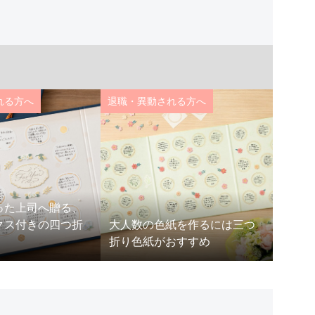
れる方へ
退職・異動される方へ
退職・
った上司へ贈る、
クス付きの四つ折
大人数の色紙を作るには三つ
異動に
折り色紙がおすすめ
ィブな