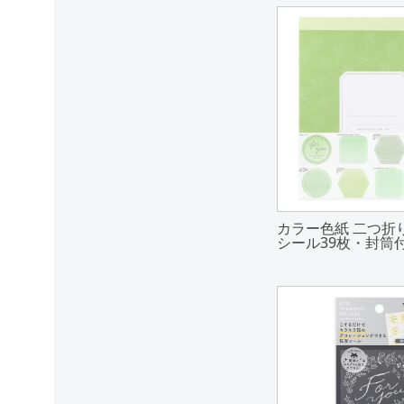
カラー色紙 二つ折
シール39枚・封筒付