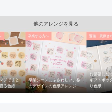
他のアレンジを見る
へ
卒業する方へ
退職・異動さ
お世話にな
ンジでまと
卒業シーンにふさわしい、桜
ギフトボッ
贈る色紙
のデザインの色紙アレンジ
り色紙