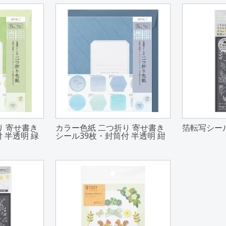
り 寄せ書き
カラー色紙 二つ折り 寄せ書き
箔転写シール
 半透明 緑
シール39枚・封筒付 半透明 紺