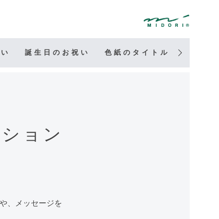
祝い
誕生日のお祝い
色紙のタイトル
寄せ書
ーション
前や、メッセージを