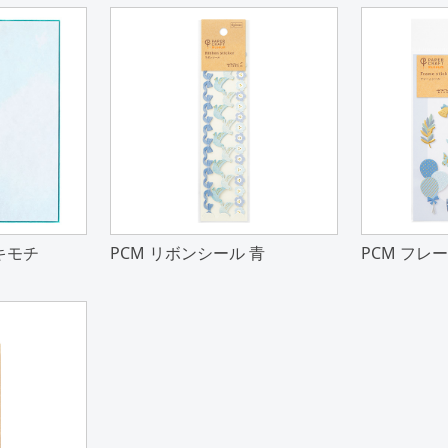
キモチ
PCM リボンシール 青
PCM フレ