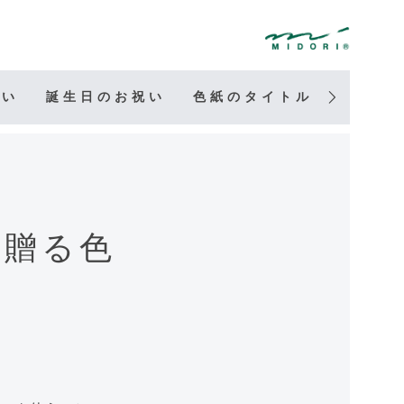
祝い
誕生日のお祝い
色紙のタイトル
寄せ書
に贈る色