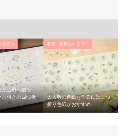
れる方へ
退職・異動される方へ
退職・
った上司へ贈る、
クス付きの四つ折
大人数の色紙を作るには三つ
異動に
折り色紙がおすすめ
ィブな