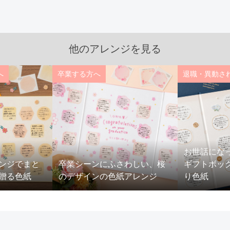
他のアレンジを見る
へ
卒業する方へ
退職・異動さ
お世話にな
ンジでまと
卒業シーンにふさわしい、桜
ギフトボッ
贈る色紙
のデザインの色紙アレンジ
り色紙