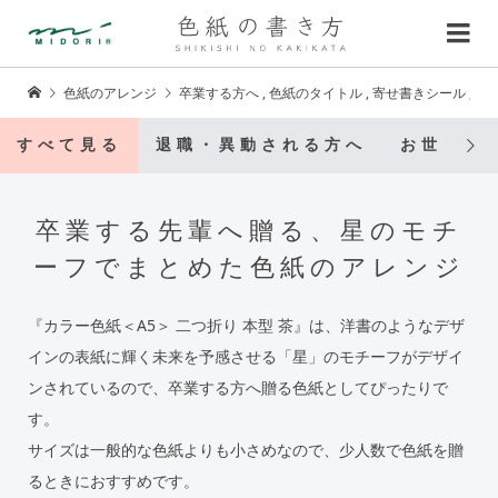
色紙のアレンジ
卒業する方へ
,
色紙のタイトル
,
寄せ書きシール
,
少
すべて見る
退職・異動される方へ
お世話に
卒業する先輩へ贈る、星のモチ
ーフでまとめた色紙のアレンジ
『カラー色紙＜A5＞ 二つ折り 本型 茶』は、洋書のようなデザ
インの表紙に輝く未来を予感させる「星」のモチーフがデザイ
ンされているので、卒業する方へ贈る色紙としてぴったりで
す。
サイズは一般的な色紙よりも小さめなので、少人数で色紙を贈
るときにおすすめです。