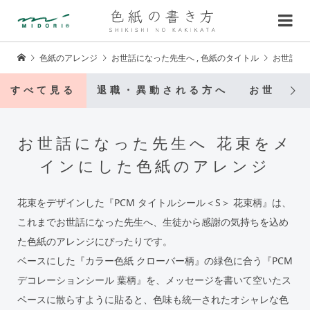
色紙のアレンジ
お世話になった先生へ
,
色紙のタイトル
お世話に
すべて見る
退職・異動される方へ
お世話に
お世話になった先生へ 花束をメ
インにした色紙のアレンジ
花束をデザインした『PCM タイトルシール＜S＞ 花束柄』は、
これまでお世話になった先生へ、生徒から感謝の気持ちを込め
た色紙のアレンジにぴったりです。
ベースにした『カラー色紙 クローバー柄』の緑色に合う『PCM
デコレーションシール 葉柄』を、メッセージを書いて空いたス
ペースに散らすように貼ると、色味も統一されたオシャレな色